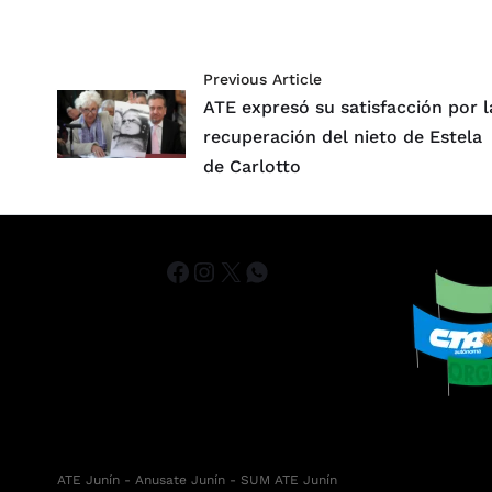
Previous Article
ATE expresó su satisfacción por l
recuperación del nieto de Estela
de Carlotto
ATE Junín
- Anusate Junín -
SUM ATE Junín