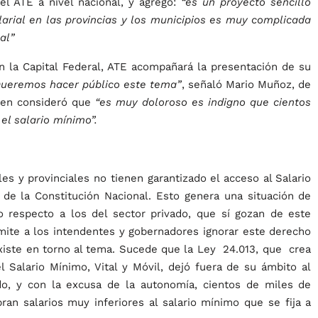
el ATE a nivel nacional, y agregó:
“es un proyecto sencillo
alarial en las provincias y los municipios es muy complicada
al”
en la Capital Federal, ATE acompañará la presentación de su
ueremos hacer público este tema”
, señaló Mario Muñoz, de
uien consideró que
“es muy doloroso es indigno que cientos
el salario mínimo”.
es y provinciales no tienen garantizado el acceso al Salario
s de la Constitución Nacional. Esto genera una situación de
co respecto a los del sector privado, que sí gozan de este
rmite a los intendentes y gobernadores ignorar este derecho
existe en torno al tema. Sucede que la Ley 24.013, que crea
l Salario Mínimo, Vital y Móvil, dejó fuera de su ámbito al
do, y con la excusa de la autonomía, cientos de miles de
ran salarios muy inferiores al salario mínimo que se fija a