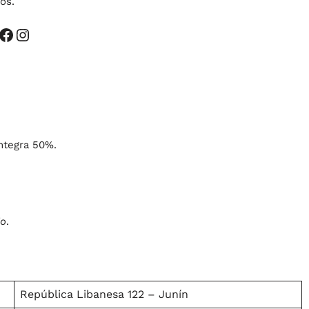
os.
integra 50%.
io
.
República Libanesa 122 – Junín