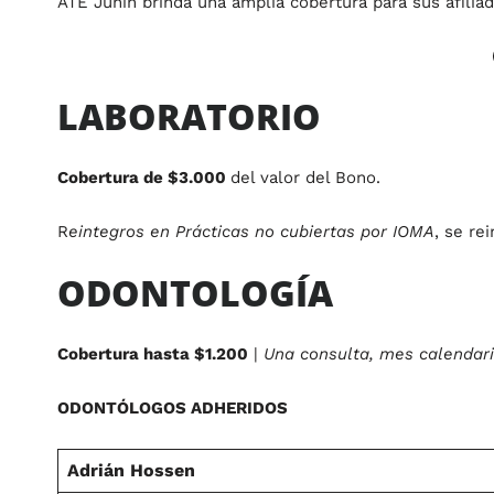
ATE Junín brinda una amplia cobertura para sus afiliad
LABORATORIO
Cobertura de $3.000
del valor del Bono.
R
eintegros en Prácticas no cubiertas por IOMA
, se re
ODONTOLOGÍA
Cobertura hasta $1.200
|
Una consulta, mes calendar
ODONTÓLOGOS ADHERIDOS
Adrián Hossen