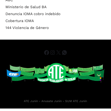
ABC
Ministerio de Salud BA
Denuncia IOMA cobro indebido
Cobertura IOMA
144 Violencia de Género
ATE Junín
- Anusate Junín -
SUM ATE Junín