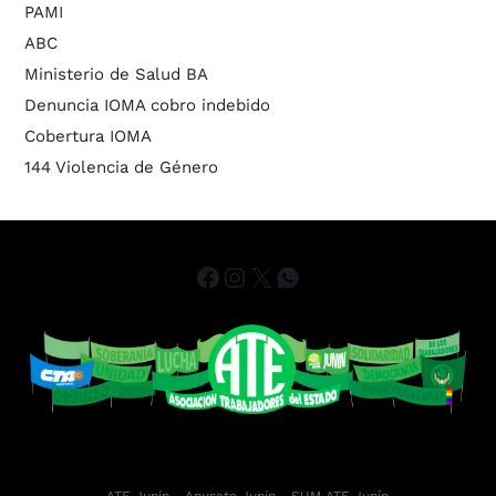
PAMI
ABC
Ministerio de Salud BA
Denuncia IOMA cobro indebido
Cobertura IOMA
144 Violencia de Género
ATE Junín
- Anusate Junín -
SUM ATE Junín