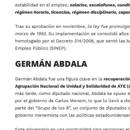
estabilidad en el empleo,
salarios, escalafones, condi
régimen horario, licencias, régimen disciplinario, cap
Tras su aprobación en noviembre,
la ley fue promulga
marzo de 1993
. Su implementación se consolidó años 
homologado por el Decreto 214/2006, que sentó las b
Empleo Público (SINEP).
GERMÁN ABDALA
Germán Abdala fue una figura clave en la
recuperación
Agrupación Nacional de Unidad y Solidaridad de ATE 
más tarde, como diputado nacional, Abdala se opuso e
por el gobierno de Carlos Menem, lo que lo llevó a dist
parte del “Grupo de los 8”, un conjunto de diputados q
gobierno menemista con las políticas estadounidense
Este aniversario es una oportunidad para reconocer el