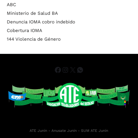
ABC
Ministerio de Salud BA
Denuncia IOMA cobro indebido
Cobertura IOMA
144 Violencia de Género
ATE Junín
- Anusate Junín -
SUM ATE Junín