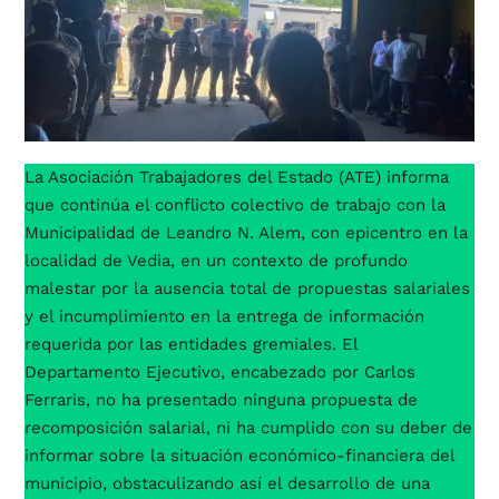
La Asociación Trabajadores del Estado (ATE) informa
que continúa el conflicto colectivo de trabajo con la
Municipalidad de Leandro N. Alem, con epicentro en la
localidad de Vedia, en un contexto de profundo
malestar por la ausencia total de propuestas salariales
y el incumplimiento en la entrega de información
requerida por las entidades gremiales. El
Departamento Ejecutivo, encabezado por Carlos
Ferraris, no ha presentado ninguna propuesta de
recomposición salarial, ni ha cumplido con su deber de
informar sobre la situación económico-financiera del
municipio, obstaculizando así el desarrollo de una