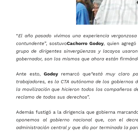
“
El año pasado vivimos una experiencia vergonzos
contundente
”, sostuvo
Cachorro Godoy
, quien agregó
grupo de dirigentes sinvergüenzas y lacayos usaron
gobernador, son los mismos que ahora están firmándo
Ante esto,
Godoy
remarcó que
“está muy claro p
trabajadores, es la CTA autónoma de los gobiernos de
la movilización que hicieron todos los compañeros d
reclamo de todos sus derechos
”.
Además fustigó a la dirigencia que gobierna marcand
oponemos al gobierno nacional que, con el decre
administración central y que dio por terminada la par