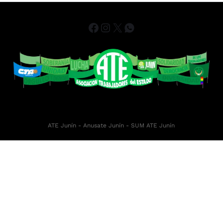
ATE Junín
- Anusate Junín -
SUM ATE Junín