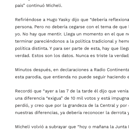
país” continuó Micheli.
Refiriéndose a Hugo Yasky dijo que “debería reflexio
persona. Pero no debería cegarse con el tema de que lo
yo. No hay que mentir. Llega un momento en el que n
terminar pareciéndonos a la política tradicional y he
política distinta. Y para ser parte de esta, hay que l
verdad. Estos son los datos. Nunca es triste la verdad
Minutos después, en declaraciones a Radio Continent
esta parodia, que entienda no puede seguir haciendo e
Recordó que “ayer a las 7 de la tarde él dijo que venía
una diferencia “exigua” de 10 mil votos y está impugn
perdió, y creo que por la grandeza de la Central y por
nuestras diferencias, ya debería reconocer la derrota y 
Micheli volvió a subrayar que “hoy o mañana la Junta 