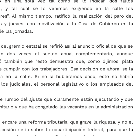
do en una sola vez tal como se lo indican dos fallos
es, y tal cual se lo venimos exigiendo en la calle los
ores”. Al mismo tiempo, ratificó la realización del paro del
s y jueves, con movilización a la Casa de Gobierno en la
e las jornadas.
r del gremio estatal se refirió así al anuncio oficial de que se
en dos veces el sueldo anual complementario, aunque
ó también que “esto demuestra que, como dijimos, plata
de cumplir con los trabajadores. Esa decisión de ahora, se la
a en la calle. Si no la hubiéramos dado, esto no habría
os judiciales, el personal legislativo o los empleados del
de rumbo del ajuste que claramente están ejecutando y que
nitario y que ha congelado las vacantes en la administración
 encare una reforma tributaria, que grave la riqueza, y no el
usión seria sobre la coparticipación federal, para que la