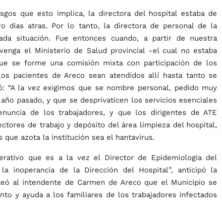
esgos que esto implica, la directora del hospital estaba de
o dias atras. Por lo tanto, la directora de personal de la
ada situación. Fue entonces cuando, a partir de nuestra
venga el Ministerio de Salud provincial -el cual no estaba
e se forme una comisión mixta con participación de los
 los pacientes de Areco sean atendidos allí hasta tanto se
egó: “A la vez exigimos que se nombre personal, pedido muy
año pasado, y que se desprivaticen los servicios esenciales
enuncia de los trabajadores, y que los dirigentes de ATE
ectores de trabajo y depósito del área limpieza del hospital,
s que azota la institución sea el hantavirus.
rativo que es a la vez el Director de Epidemiología del
 la inoperancia de la Dirección del Hospital”, anticipó la
teó al intendente de Carmen de Areco que el Municipio se
nto y ayuda a los familiares de los trabajadores infectados