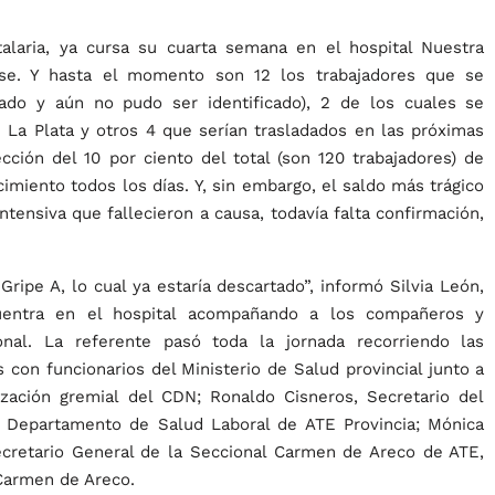
talaria, ya cursa su cuarta semana en el hospital Nuestra
se. Y hasta el momento son 12 los trabajadores que se
iado y aún no pudo ser identificado), 2 de los cuales se
 La Plata y otros 4 que serían trasladados en las próximas
ción del 10 por ciento del total (son 120 trabajadores) de
miento todos los días. Y, sin embargo, el saldo más trágico
ntensiva que fallecieron a causa, todavía falta confirmación,
ipe A, lo cual ya estaría descartado”, informó Silvia León,
cuentra en el hospital acompañando a los compañeros y
onal. La referente pasó toda la jornada recorriendo las
con funcionarios del Ministerio de Salud provincial junto a
ización gremial del CDN; Ronaldo Cisneros, Secretario del
el Departamento de Salud Laboral de ATE Provincia; Mónica
ecretario General de la Seccional Carmen de Areco de ATE,
 Carmen de Areco.