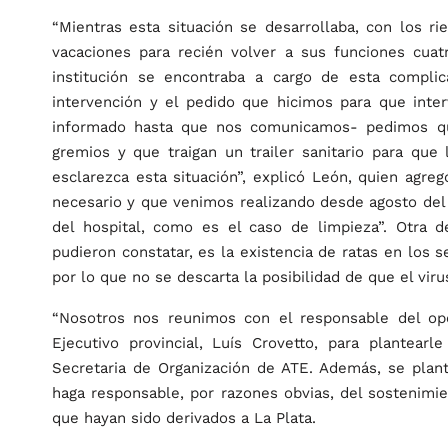
“Mientras esta situación se desarrollaba, con los ri
vacaciones para recién volver a sus funciones cuatr
institución se encontraba a cargo de esta complic
intervención y el pedido que hicimos para que inter
informado hasta que nos comunicamos- pedimos qu
gremios y que traigan un trailer sanitario para que
esclarezca esta situación”, explicó León, quien agr
necesario y que venimos realizando desde agosto del 
del hospital, como es el caso de limpieza”. Otra d
pudieron constatar, es la existencia de ratas en los s
por lo que no se descarta la posibilidad de que el viru
“Nosotros nos reunimos con el responsable del ope
Ejecutivo provincial, Luís Crovetto, para plantearle
Secretaria de Organización de ATE. Además, se plan
haga responsable, por razones obvias, del sostenimie
que hayan sido derivados a La Plata.