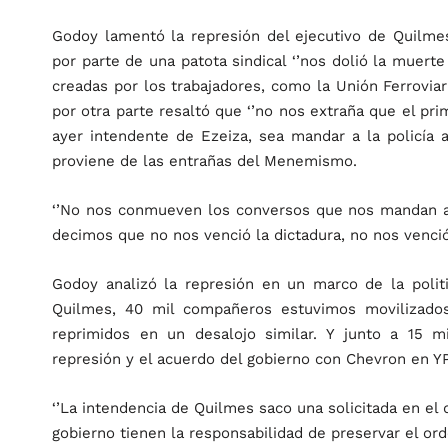
Godoy lamentó la represión del ejecutivo de Quilme
por parte de una patota sindical ‘’nos dolió la muert
creadas por los trabajadores, como la Unión Ferroviaria,
por otra parte resaltó que ‘’no nos extraña que el pri
ayer intendente de Ezeiza, sea mandar a la policía a
proviene de las entrañas del Menemismo.
‘’No nos conmueven los conversos que nos mandan a rep
decimos que no nos venció la dictadura, no nos venci
Godoy analizó la represión en un marco de la politi
Quilmes, 40 mil compañeros estuvimos movilizados
reprimidos en un desalojo similar. Y junto a 15 
represión y el acuerdo del gobierno con Chevron en YPF
‘’La intendencia de Quilmes saco una solicitada en el 
gobierno tienen la responsabilidad de preservar el ord