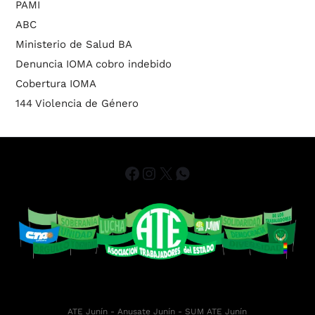
PAMI
ABC
Ministerio de Salud BA
Denuncia IOMA cobro indebido
Cobertura IOMA
144 Violencia de Género
ATE Junín
- Anusate Junín -
SUM ATE Junín