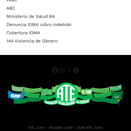
ABC
Ministerio de Salud BA
Denuncia IOMA cobro indebido
Cobertura IOMA
144 Violencia de Género
ATE Junín
- Anusate Junín -
SUM ATE Junín