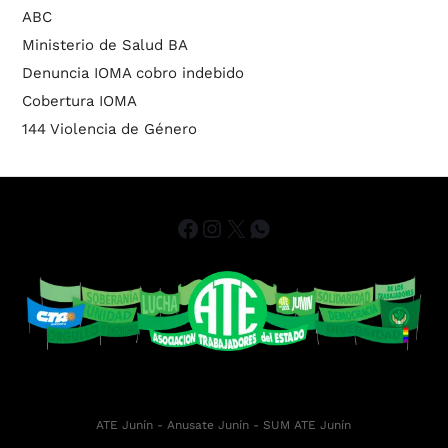
ABC
Ministerio de Salud BA
Denuncia IOMA cobro indebido
Cobertura IOMA
144 Violencia de Género
ATE Junín
- Anusate Junín -
SUM ATE Junín