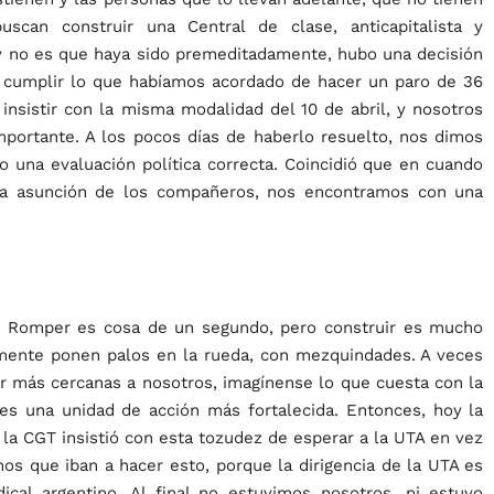
scan construir una Central de clase, anticapitalista y
 y no es que haya sido premeditadamente, hubo una decisión
e cumplir lo que habíamos acordado de hacer un paro de 36
 insistir con la misma modalidad del 10 de abril, y nosotros
portante. A los pocos días de haberlo resuelto, nos dimos
 una evaluación política correcta. Coincidió que en cuando
 la asunción de los compañeros, nos encontramos con una
o. Romper es cosa de un segundo, pero construir es mucho
ente ponen palos en la rueda, con mezquindades. A veces
r más cercanas a nosotros, imagínense lo que cuesta con la
tes una unidad de acción más fortalecida. Entonces, hoy la
a CGT insistió con esta tozudez de esperar a la UTA en vez
os que iban a hacer esto, porque la dirigencia de la UTA es
cal argentino. Al final no estuvimos nosotros, ni estuvo