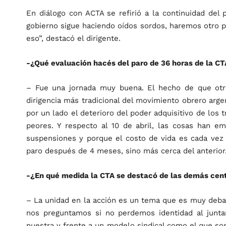
En diálogo con ACTA se refirió a la continuidad del 
gobierno sigue haciendo oídos sordos, haremos otro 
eso”, destacó el dirigente.
-¿Qué evaluación hacés del paro de 36 horas de la CT
– Fue una jornada muy buena. El hecho de que otr
dirigencia más tradicional del movimiento obrero arge
por un lado el deterioro del poder adquisitivo de los 
peores. Y respecto al 10 de abril, las cosas han 
suspensiones y porque el costo de vida es cada vez
paro después de 4 meses, sino más cerca del anterior
-¿En qué medida la CTA se destacó de las demás cen
– La unidad en la acción es un tema que es muy debati
nos preguntamos si no perdemos identidad al junt
nuestra y frente a un modelo sindical como el que sos