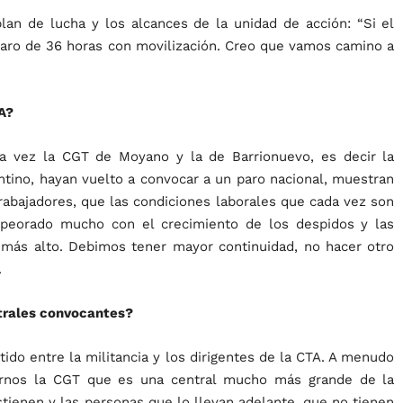
plan de lucha y los alcances de la unidad de acción: “Si el
paro de 36 horas con movilización. Creo que vamos camino a
A?
a vez la CGT de Moyano y la de Barrionuevo, es decir la
ntino, hayan vuelto a convocar a un paro nacional, muestran
trabajadores, que las condiciones laborales que cada vez son
empeorado mucho con el crecimiento de los despidos y las
 más alto. Debimos tener mayor continuidad, no hacer otro
.
trales convocantes?
do entre la militancia y los dirigentes de la CTA. A menudo
arnos la CGT que es una central mucho más grande de la
tienen y las personas que lo llevan adelante, que no tienen