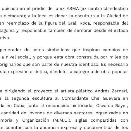
 ubicado en el predio de la ex ESMA (ex centro clandestino
 dictadura); y la idea es donar la escultura a la Ciudad de
n reemplazo de la figura del Gral. Roca, responsable del
Patagonia y responsable también de sembrar desde el estado
tivo.
 generador de actos simbólicos que inspiran cambios de
 a nivel social, y porque esta obra construida por miles de
riginarios que son parte de nuestra identidad. Es necesario
ta expresión artística, dándole la categoría de obra popular
 dirigiendo el proyecto el artista plástico Andrés Zerneri,
e la segunda escultura al Comandante Che Guevara en
a en Cuba, junto al reconocido historiador Osvaldo Bayer,
 cantidad de jóvenes de diversos sectores, organizados en
ria y Organización (M.M.O.), siglas compartidas con
te cuentan con la anuencia expresa y documentada de los