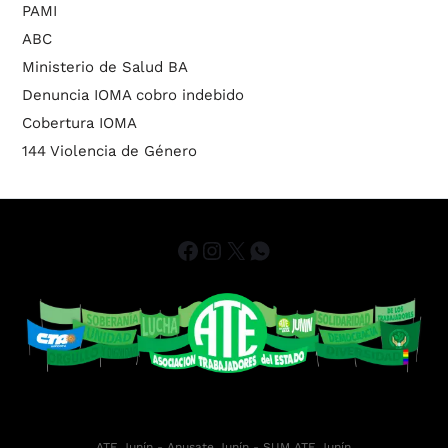
PAMI
ABC
Ministerio de Salud BA
Denuncia IOMA cobro indebido
Cobertura IOMA
144 Violencia de Género
ATE Junín
- Anusate Junín -
SUM ATE Junín