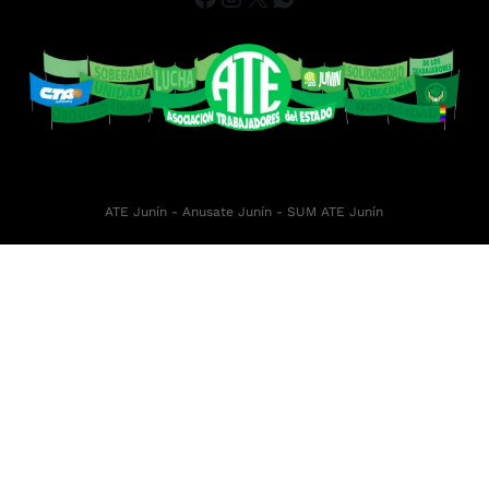
ATE Junín
- Anusate Junín -
SUM ATE Junín