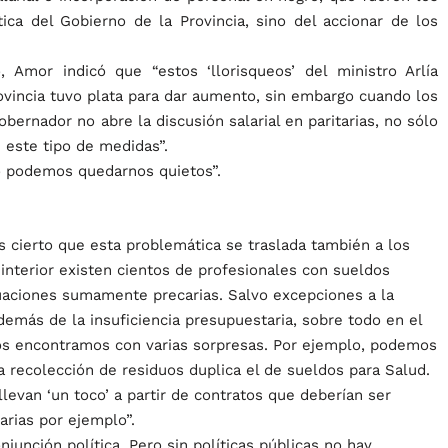
ica del Gobierno de la Provincia, sino del accionar de los
, Amor indicó que “estos ‘llorisqueos’ del ministro Arlía
ovincia tuvo plata para dar aumento, sin embargo cuando los
obernador no abre la discusión salarial en paritarias, no sólo
 este tipo de medidas”.
no podemos quedarnos quietos”.
es cierto que esta problemática se traslada también a los
interior existen cientos de profesionales con sueldos
tuaciones sumamente precarias. Salvo excepciones a la
demás de la insuficiencia presupuestaria, sobre todo en el
os encontramos con varias sorpresas. Por ejemplo, podemos
 recolección de residuos duplica el de sueldos para Salud.
levan ‘un toco’ a partir de contratos que deberían ser
arias por ejemplo”.
unción política. Pero sin políticas públicas no hay