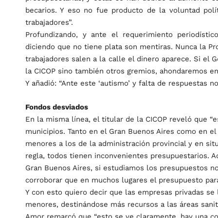
becarios. Y eso no fue producto de la voluntad polít
trabajadores”.
Profundizando, y ante el requerimiento periodístico
diciendo que no tiene plata son mentiras. Nunca la Pr
trabajadores salen a la calle el dinero aparece. Si el G
la CICOP sino también otros gremios, ahondaremos en
Y añadió: “Ante este ‘autismo’ y falta de respuestas 
Fondos desviados
En la misma línea, el titular de la CICOP reveló que “
municipios. Tanto en el Gran Buenos Aires como en el 
menores a los de la administración provincial y en si
regla, todos tienen inconvenientes presupuestarios. A
Gran Buenos Aires, si estudiamos los presupuestos n
corroborar que en muchos lugares el presupuesto para
Y con esto quiero decir que las empresas privadas se l
menores, destinándose más recursos a las áreas sanit
Amor remarcó que “esto se ve claramente, hay una conj