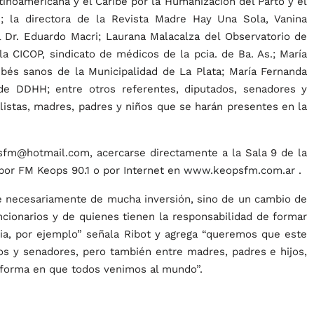
tinoamericana y el Caribe por la Humanización del Parto y el
 la directora de la Revista Madre Hay Una Sola, Vanina
el Dr. Eduardo Macri; Laurana Malacalza del Observatorio de
la CICOP, sindicato de médicos de la pcia. de Ba. As.; María
és sanos de la Municipalidad de La Plata; María Fernanda
 de DDHH; entre otros referentes, diputados, senadores y
ialistas, madres, padres y niños que se harán presentes en la
esfm@hotmail.com, acercarse directamente a la Sala 9 de la
 por FM Keops 90.1 o por Internet en
www.keopsfm.com.ar
.
e necesariamente de mucha inversión, sino de un cambio de
uncionarios y de quienes tienen la responsabilidad de formar
cia, por ejemplo” señala Ribot y agrega “queremos que este
os y senadores, pero también entre madres, padres e hijos,
 forma en que todos venimos al mundo”.