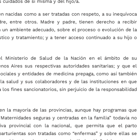
s cuidados de sí misma y del hijo/a.
n nacidas como a ser tratadas con respeto, a su inequívoca
dre, entre otros. Madre y padre, tienen derecho a recibir
n un ambiente adecuado, sobre el proceso o evolución de la
stico y tratamiento; y a tener acceso continuado a su hijo o
el Ministerio de Salud de la Nación en el ámbito de su
nos Aires sus respectivas autoridades sanitarias; y que el
sociales y entidades de medicina prepaga, como así también
la salud y sus colaboradores y de las instituciones en que
 los fines sancionatorios, sin perjuicio de la responsabilidad
en la mayoría de las provincias, aunque hay programas que
Maternidades seguras y centradas en la familia” todavía no
va provincial con la nacional, que permita que el parto
arturientas son tratadas como “enfermas” y sobre ellas se