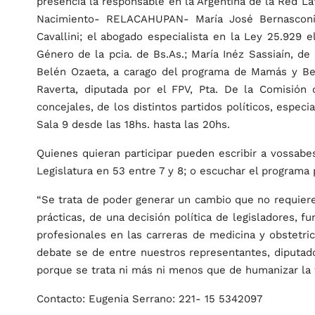
presencia la responsable en la Argentina de la Red La
Nacimiento- RELACAHUPAN- María José Bernasconi;
Cavallini; el abogado especialista en la Ley 25.929 
Género de la pcia. de Bs.As.; María Inéz Sassiaín, de 
Belén Ozaeta, a carago del programa de Mamás y Beb
Raverta, diputada por el FPV, Pta. De la Comisión
concejales, de los distintos partidos políticos, espec
Sala 9 desde las 18hs. hasta las 20hs.
Quienes quieran participar pueden escribir a vossab
Legislatura en 53 entre 7 y 8; o escuchar el programa
“Se trata de poder generar un cambio que no requier
prácticas, de una decisión política de legisladores, f
profesionales en las carreras de medicina y obstetri
debate se de entre nuestros representantes, diputad
porque se trata ni más ni menos que de humanizar la
Contacto: Eugenia Serrano: 221- 15 5342097