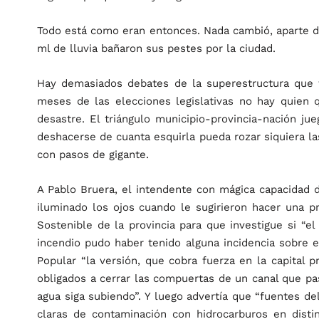
Todo está como eran entonces. Nada cambió, aparte d
ml de lluvia bañaron sus pestes por la ciudad.
Hay demasiados debates de la superestructura que 
meses de las elecciones legislativas no hay quien q
desastre. El triángulo municipio-provincia-nación j
deshacerse de cuanta esquirla pueda rozar siquiera la
con pasos de gigante.
A Pablo Bruera, el intendente con mágica capacidad 
iluminado los ojos cuando le sugirieron hacer una pr
Sostenible de la provincia para que investigue si “el
incendio pudo haber tenido alguna incidencia sobre e
Popular “la versión, que cobra fuerza en la capital p
obligados a cerrar las compuertas de un canal que pasa 
agua siga subiendo”. Y luego advertía que “fuentes d
claras de contaminación con hidrocarburos en disti