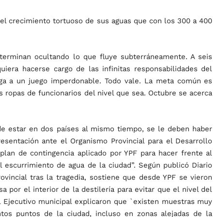
el crecimiento tortuoso de sus aguas que con los 300 a 400
terminan ocultando lo que fluye subterráneamente. A seis
uiera hacerse cargo de las infinitas responsabilidades del
uega a un juego imperdonable. Todo vale. La meta común es
s ropas de funcionarios del nivel que sea. Octubre se acerca
de estar en dos países al mismo tiempo, se le deben haber
esentación ante el Organismo Provincial para el Desarrollo
 plan de contingencia aplicado por YPF para hacer frente al
l escurrimiento de agua de la ciudad”. Según publicó Diario
rovincial tras la tragedia, sostiene que desde YPF se vieron
por el interior de la destilería para evitar que el nivel del
el Ejecutivo municipal explicaron que `existen muestras muy
ntos puntos de la ciudad, incluso en zonas alejadas de la