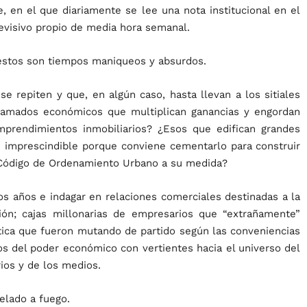
, en el que diariamente se lee una nota institucional en el
levisivo propio de media hora semanal.
 estos son tiempos maniqueos y absurdos.
se repiten y que, en algún caso, hasta llevan a los sitiales
ntramados económicos que multiplican ganancias y engordan
 emprendimientos inmobiliarios? ¿Esos que edifican grandes
 imprescindible porque conviene cementarlo para construir
Código de Ordenamiento Urbano a su medida?
mos años e indagar en relaciones comerciales destinadas a la
ón; cajas millonarias de empresarios que “extrañamente”
ítica que fueron mutando de partido según las conveniencias
s del poder económico con vertientes hacia el universo del
ios y de los medios.
elado a fuego.