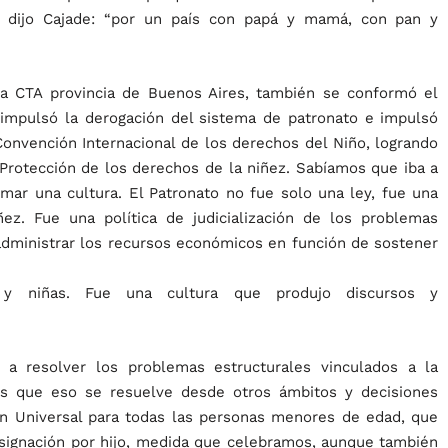
í dijo Cajade: “por un país con papá y mamá, con pan y
e la CTA provincia de Buenos Aires, también se conformó el
impulsó la derogación del sistema de patronato e impulsó
Convención Internacional de los derechos del Niño, logrando
 Protección de los derechos de la niñez. Sabíamos que iba a
ormar una cultura. El Patronato no fue solo una ley, fue una
ñez. Fue una política de judicialización de los problemas
administrar los recursos económicos en función de sostener
s y niñas. Fue una cultura que produjo discursos y
 a resolver los problemas estructurales vinculados a la
os que eso se resuelve desde otros ámbitos y decisiones
ón Universal para todas las personas menores de edad, que
Asignación por hijo, medida que celebramos, aunque también