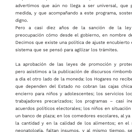
advertimos que aún no llega a ser universal, que 
medida, y que acompañando a este programa, sosten
digno.
Pero a casi diez años de la sanción de la le
preocupación cómo desde el gobierno, en nombre de
Decimos que existe una política de ajuste encubierto e
sistema que se pensó para agilizar los trámites.
La aprobación de las leyes de promoción y protec
pero asistimos a la publicación de discursos rimbom
a día el otro lado de la moneda: los Hogares no recib
que dependen del Estado no cobran las cajas chica
encierro para niños y adolescentes; los servicios lo
trabajadores precarizados; los programas – casi in
acuerdos políticos electorales; los niños en situaci
un banco de plaza; en los comedores escolares, al ya 
la cantidad y en la calidad de los alimentos; en el 
neonatología, faltan insumos, y al mismo tiempo, se