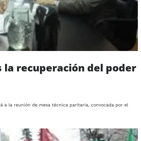
s la recuperación del poder
á a la reunión de mesa técnica paritaria, convocada por el