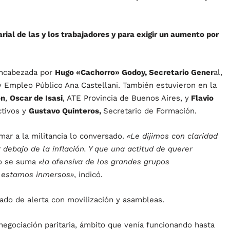
arial de las y los trabajadores y para exigir un aumento por
 encabezada por
Hugo «Cachorro» Godoy, Secretario Gener
al,
n y Empleo Público Ana Castellani. También estuvieron en la
ón
,
Oscar de Isasi
, ATE Provincia de Buenos Aires, y
Flavio
ctivos y
Gustavo Quinteros,
Secretario de Formación.
ar a la militancia lo conversado.
«Le dijimos con claridad
 debajo de la inflación. Y que una actitud de querer
o se suma
«la ofensiva de los grandes grupos
e estamos inmersos»
, indicó.
ado de alerta con movilización y asambleas.
a negociación paritaria, ámbito que venía funcionando hasta