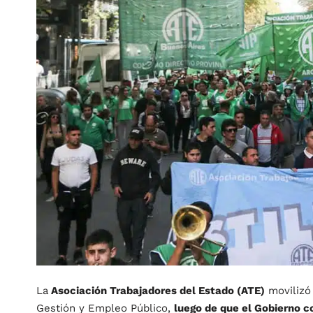
La
Asociación Trabajadores del Estado (ATE)
movilizó 
Gestión y Empleo Público,
luego de que el Gobierno co