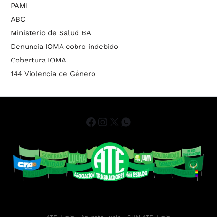
PAMI
ABC
Ministerio de Salud BA
Denuncia IOMA cobro indebido
Cobertura IOMA
144 Violencia de Género