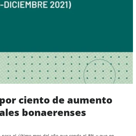
4 por ciento de aumento
tales bonaerenses
o para el último mes del año que ronda el 8% y que en…